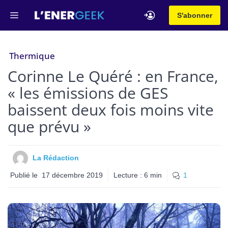
Aller
Menu
S'abonner
au
contenu
Thermique
Corinne Le Quéré : en France,
« les émissions de GES
baissent deux fois moins vite
que prévu »
La Rédaction
Publié le
17 décembre 2019
Lecture :
6
min
1