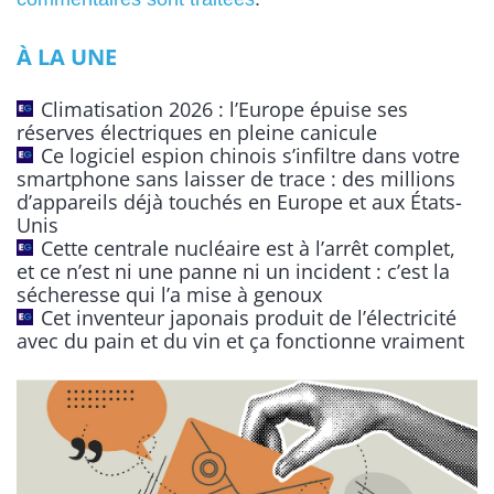
e
À LA UNE
r
n
Climatisation 2026 : l’Europe épuise ses
a
réserves électriques en pleine canicule
t
Ce logiciel espion chinois s’infiltre dans votre
smartphone sans laisser de trace : des millions
i
d’appareils déjà touchés en Europe et aux États-
v
Unis
e
Cette centrale nucléaire est à l’arrêt complet,
:
et ce n’est ni une panne ni un incident : c’est la
sécheresse qui l’a mise à genoux
Cet inventeur japonais produit de l’électricité
avec du pain et du vin et ça fonctionne vraiment