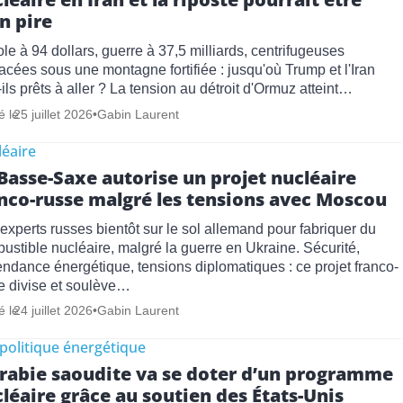
n pire
ole à 94 dollars, guerre à 37,5 milliards, centrifugeuses
acées sous une montagne fortifiée : jusqu'où Trump et l'Iran
-ils prêts à aller ? La tension au détroit d'Ormuz atteint…
é le
25 juillet 2026
•
Gabin Laurent
éaire
Basse-Saxe autorise un projet nucléaire
nco-russe malgré les tensions avec Moscou
experts russes bientôt sur le sol allemand pour fabriquer du
ustible nucléaire, malgré la guerre en Ukraine. Sécurité,
ndance énergétique, tensions diplomatiques : ce projet franco-
e divise et soulève…
é le
24 juillet 2026
•
Gabin Laurent
politique énergétique
rabie saoudite va se doter d’un programme
léaire grâce au soutien des États-Unis