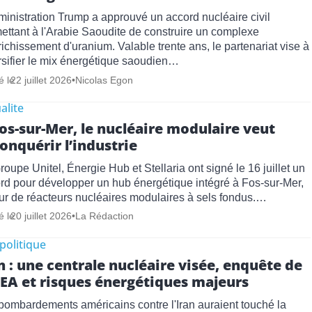
ministration Trump a approuvé un accord nucléaire civil
ettant à l'Arabie Saoudite de construire un complexe
richissement d'uranium. Valable trente ans, le partenariat vise à
rsifier le mix énergétique saoudien…
é le
22 juillet 2026
•
Nicolas Egon
alite
os-sur-Mer, le nucléaire modulaire veut
onquérir l’industrie
roupe Unitel, Énergie Hub et Stellaria ont signé le 16 juillet un
rd pour développer un hub énergétique intégré à Fos-sur-Mer,
ur de réacteurs nucléaires modulaires à sels fondus.…
é le
20 juillet 2026
•
La Rédaction
politique
n : une centrale nucléaire visée, enquête de
IEA et risques énergétiques majeurs
bombardements américains contre l'Iran auraient touché la