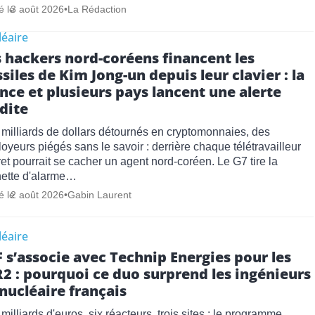
é le
3 août 2026
•
La Rédaction
éaire
 hackers nord-coréens financent les
siles de Kim Jong-un depuis leur clavier : la
nce et plusieurs pays lancent une alerte
dite
 milliards de dollars détournés en cryptomonnaies, des
oyeurs piégés sans le savoir : derrière chaque télétravailleur
ret pourrait se cacher un agent nord-coréen. Le G7 tire la
ette d'alarme…
é le
2 août 2026
•
Gabin Laurent
éaire
 s’associe avec Technip Energies pour les
2 : pourquoi ce duo surprend les ingénieurs
nucléaire français
 milliards d'euros, six réacteurs, trois sites : le programme