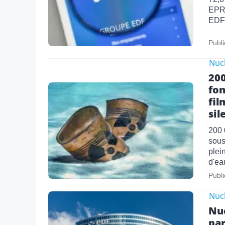
EPR2
EDF 
Publi
Nucl
200
fon
fil
sil
200 
sous
plei
d'ea
Publi
Nucl
Nuc
par