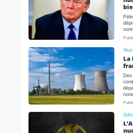
bie
Pétr
dépl
sont
Publi
Nucl
La 
fra
Des 
comb
dépe
russ
Publi
Géo
L’A
nuc