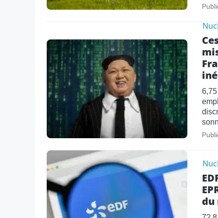
Publi
Nucl
Ces
mis
Fra
iné
6,75
empl
disc
sonn
Publi
Nucl
EDF
EPR
du 
72,8