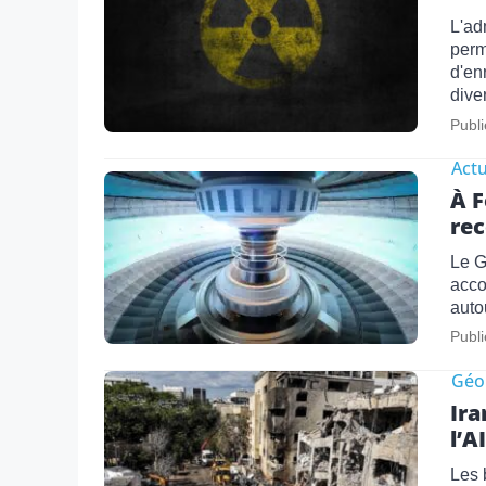
L'ad
perm
d'en
dive
Publi
Actu
À F
rec
Le G
acco
auto
Publi
Géo
Ira
l’A
Les 