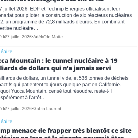
7 juillet 2026, EDF et Technip Energies officialisent leur
enariat pour piloter la construction de six réacteurs nucléaires
, un programme de 72,8 milliards d'euros. En combinant
pertise nucléaire…
é le
27 juillet 2026
•
Adélaïde Motte
éaire
ca Mountain : le tunnel nucléaire à 19
liards de dollars qui n’a jamais servi
illiards de dollars, un tunnel vide, et 536 tonnes de déchets
oactifs qui patientent toujours quelque part en Californie.
quoi Yucca Mountain, censé tout résoudre, reste-t-il
spérément à l'arrêt…
é le
27 juillet 2026
•
Gabin Laurent
éaire
mp menace de frapper très bientôt ce site
léaire en Iran et la riposte pourrait être