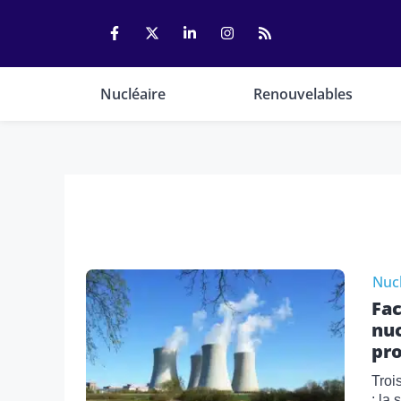
Aller
au
contenu
Nucléaire
Renouvelables
Nucl
Fac
nuc
pro
Troi
: la