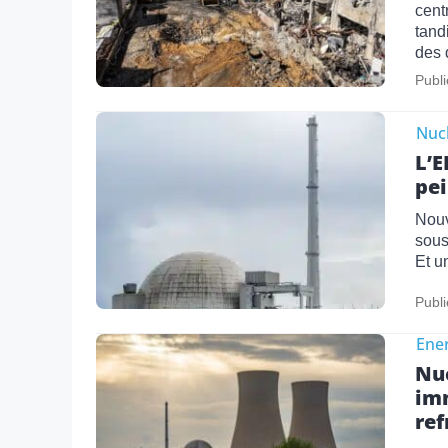
cent
tand
des 
Publi
Nucl
L’E
pei
Nouv
sous
Et u
Publi
Ene
Nuc
imm
re