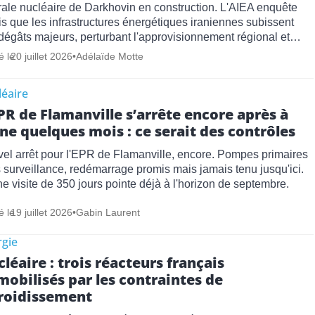
rale nucléaire de Darkhovin en construction. L'AIEA enquête
is que les infrastructures énergétiques iraniennes subissent
dégâts majeurs, perturbant l'approvisionnement régional et…
é le
20 juillet 2026
•
Adélaïde Motte
éaire
PR de Flamanville s’arrête encore après à
ne quelques mois : ce serait des contrôles
el arrêt pour l'EPR de Flamanville, encore. Pompes primaires
 surveillance, redémarrage promis mais jamais tenu jusqu'ici.
ne visite de 350 jours pointe déjà à l'horizon de septembre.
é le
19 juillet 2026
•
Gabin Laurent
rgie
léaire : trois réacteurs français
obilisés par les contraintes de
froidissement