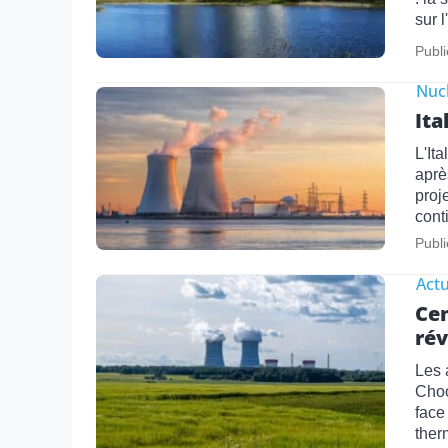
sur 
Publi
Nucl
Ita
L'It
aprè
proj
cont
Publi
Actu
Cen
rév
Les 
Choo
face
ther