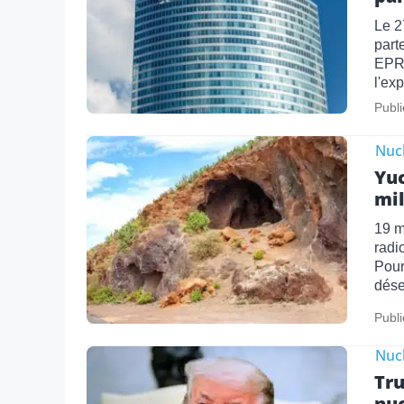
Le 2
part
EPR2
l'ex
Publi
Nucl
Yuc
mil
19 m
radi
Pour
dése
Publi
Nucl
Tru
nuc