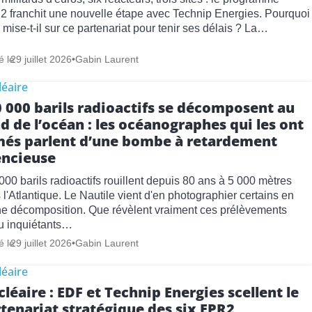
 franchit une nouvelle étape avec Technip Energies. Pourquoi
mise-t-il sur ce partenariat pour tenir ses délais ? La…
é le
29 juillet 2026
•
Gabin Laurent
éaire
 000 barils radioactifs se décomposent au
d de l’océan : les océanographes qui les ont
més parlent d’une bombe à retardement
encieuse
000 barils radioactifs rouillent depuis 80 ans à 5 000 mètres
 l'Atlantique. Le Nautile vient d'en photographier certains en
ne décomposition. Que révèlent vraiment ces prélèvements
u inquiétants…
é le
29 juillet 2026
•
Gabin Laurent
éaire
léaire : EDF et Technip Energies scellent le
tenariat stratégique des six EPR2