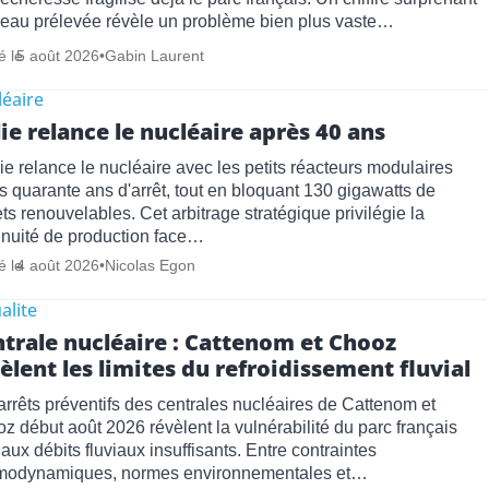
l'eau prélevée révèle un problème bien plus vaste…
é le
5 août 2026
•
Gabin Laurent
éaire
lie relance le nucléaire après 40 ans
alie relance le nucléaire avec les petits réacteurs modulaires
s quarante ans d'arrêt, tout en bloquant 130 gigawatts de
ets renouvelables. Cet arbitrage stratégique privilégie la
inuité de production face…
é le
4 août 2026
•
Nicolas Egon
alite
trale nucléaire : Cattenom et Chooz
èlent les limites du refroidissement fluvial
arrêts préventifs des centrales nucléaires de Cattenom et
z début août 2026 révèlent la vulnérabilité du parc français
 aux débits fluviaux insuffisants. Entre contraintes
modynamiques, normes environnementales et…