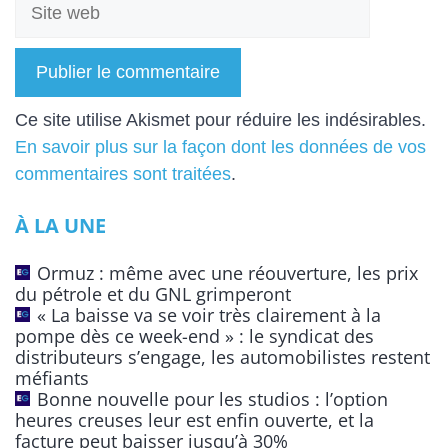
Site
web
A
Ce site utilise Akismet pour réduire les indésirables.
l
En savoir plus sur la façon dont les données de vos
t
commentaires sont traitées
.
e
À LA UNE
r
n
Ormuz : même avec une réouverture, les prix
a
du pétrole et du GNL grimperont
t
« La baisse va se voir très clairement à la
pompe dès ce week-end » : le syndicat des
i
distributeurs s’engage, les automobilistes restent
v
méfiants
e
Bonne nouvelle pour les studios : l’option
:
heures creuses leur est enfin ouverte, et la
facture peut baisser jusqu’à 30%