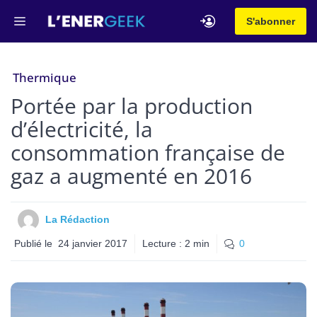
Aller
Menu
S'abonner
au
contenu
Thermique
Portée par la production
d’électricité, la
consommation française de
gaz a augmenté en 2016
La Rédaction
Publié le
24 janvier 2017
Lecture :
2
min
0