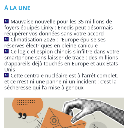
e
À LA UNE
r
n
Mauvaise nouvelle pour les 35 millions de
a
foyers équipés Linky : Enedis peut désormais
t
récupérer vos données sans votre accord
Climatisation 2026 : l’Europe épuise ses
i
réserves électriques en pleine canicule
v
Ce logiciel espion chinois s’infiltre dans votre
e
smartphone sans laisser de trace : des millions
:
d’appareils déjà touchés en Europe et aux États-
Unis
Cette centrale nucléaire est à l’arrêt complet,
et ce n’est ni une panne ni un incident : c’est la
sécheresse qui l’a mise à genoux