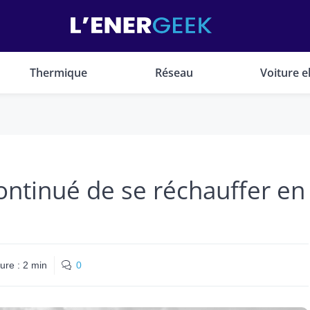
Thermique
Réseau
Voiture e
continué de se réchauffer en
ure :
2
min
0