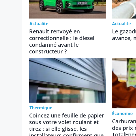
Actualite
Actualite
Renault renvoyé en
Le gazod
correctionnelle : le diesel
avance, m
condamné avant le
constructeur ?
Thermique
Économie
Coincez une feuille de papier
Carburan
sous votre volet roulant et
des prix
tirez : si elle glisse, les
TotalEne
installateurs confirment que