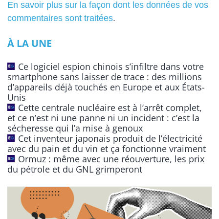
l
En savoir plus sur la façon dont les données de vos
t
commentaires sont traitées
.
e
À LA UNE
r
n
Ce logiciel espion chinois s’infiltre dans votre
a
smartphone sans laisser de trace : des millions
t
d’appareils déjà touchés en Europe et aux États-
Unis
i
Cette centrale nucléaire est à l’arrêt complet,
v
et ce n’est ni une panne ni un incident : c’est la
e
sécheresse qui l’a mise à genoux
:
Cet inventeur japonais produit de l’électricité
avec du pain et du vin et ça fonctionne vraiment
Ormuz : même avec une réouverture, les prix
du pétrole et du GNL grimperont