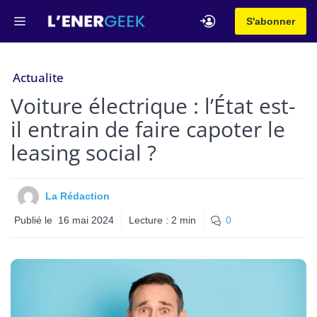
Aller
Menu
S'abonner
au
contenu
Actualite
Voiture électrique : l’État est-
il entrain de faire capoter le
leasing social ?
La Rédaction
Publié le
16 mai 2024
Lecture :
2
min
0