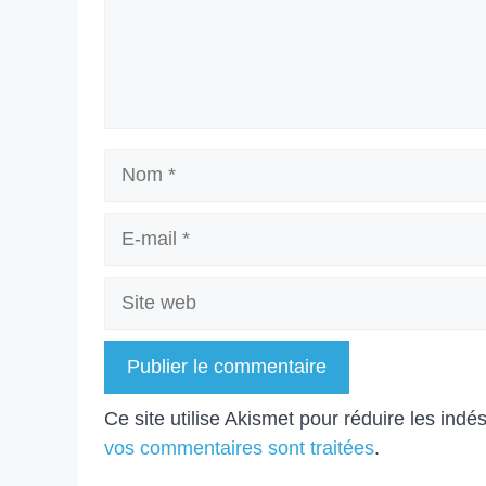
Nom
E-
mail
Site
web
A
Ce site utilise Akismet pour réduire les indé
l
vos commentaires sont traitées
.
t