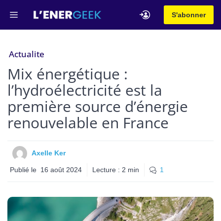
Aller
Menu
S'abonner
au
contenu
Actualite
Mix énergétique :
l’hydroélectricité est la
première source d’énergie
renouvelable en France
Axelle Ker
Publié le
16 août 2024
Lecture :
2
min
1