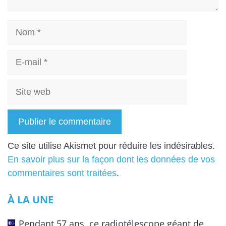
Nom
E-
mail
Site
web
A
Ce site utilise Akismet pour réduire les indésirables.
l
En savoir plus sur la façon dont les données de vos
t
commentaires sont traitées
.
e
À LA UNE
r
n
Pendant 57 ans, ce radiotélescope géant de