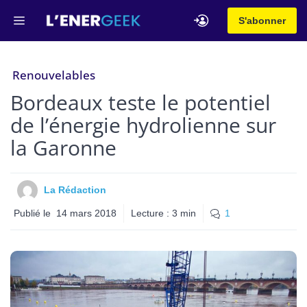
Aller
Menu
S'abonner
au
contenu
Renouvelables
Bordeaux teste le potentiel
de l’énergie hydrolienne sur
la Garonne
La Rédaction
Publié le
14 mars 2018
Lecture :
3
min
1