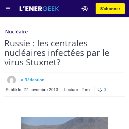
Aller
Menu
S'abonner
au
contenu
Nucléaire
Russie : les centrales
nucléaires infectées par le
virus Stuxnet?
La Rédaction
Publié le
27 novembre 2013
Lecture :
2
min
0