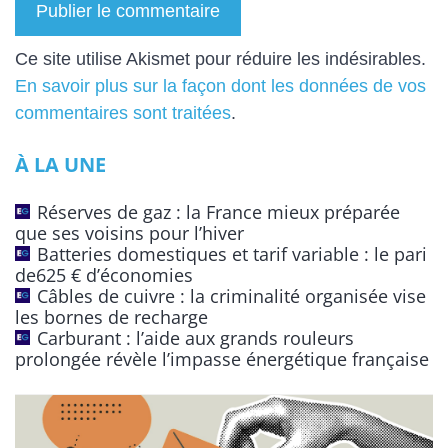
A
Ce site utilise Akismet pour réduire les indésirables.
l
En savoir plus sur la façon dont les données de vos
t
commentaires sont traitées
.
e
À LA UNE
r
n
Réserves de gaz : la France mieux préparée
a
que ses voisins pour l’hiver
t
Batteries domestiques et tarif variable : le pari
de625 € d’économies
i
Câbles de cuivre : la criminalité organisée vise
v
les bornes de recharge
e
Carburant : l’aide aux grands rouleurs
:
prolongée révèle l’impasse énergétique française