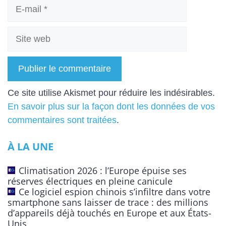
E-
mail
Site
web
A
Ce site utilise Akismet pour réduire les indésirables.
l
En savoir plus sur la façon dont les données de vos
t
commentaires sont traitées
.
e
À LA UNE
r
n
Climatisation 2026 : l’Europe épuise ses
a
réserves électriques en pleine canicule
t
Ce logiciel espion chinois s’infiltre dans votre
smartphone sans laisser de trace : des millions
i
d’appareils déjà touchés en Europe et aux États-
v
Unis