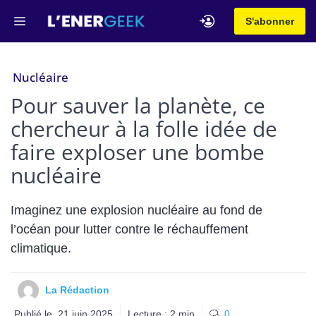
Aller
Menu
S'abonner
au
contenu
Nucléaire
Pour sauver la planète, ce
chercheur à la folle idée de
faire exploser une bombe
nucléaire
Imaginez une explosion nucléaire au fond de
l’océan pour lutter contre le réchauffement
climatique.
La Rédaction
Publié le
21 juin 2025
Lecture :
2
min
0