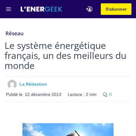
Aller
Menu
S'abonner
au
contenu
Réseau
Le système énergétique
français, un des meilleurs du
monde
La Rédaction
Publié le
12 décembre 2013
Lecture :
2
min
0