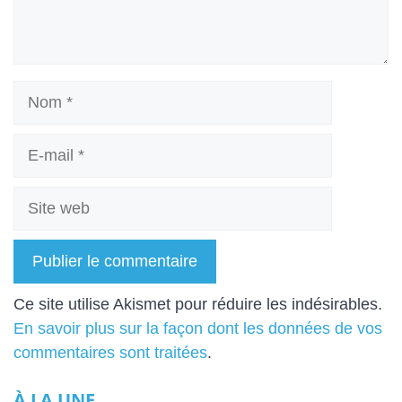
Nom
E-
mail
Site
web
A
Ce site utilise Akismet pour réduire les indésirables.
l
En savoir plus sur la façon dont les données de vos
t
commentaires sont traitées
.
e
À LA UNE
r