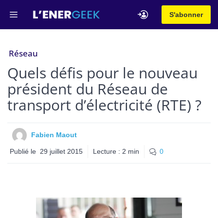
Aller
Menu
S'abonner
au
contenu
Réseau
Quels défis pour le nouveau
président du Réseau de
transport d’électricité (RTE) ?
Fabien Maout
Publié le
29 juillet 2015
Lecture :
2
min
0