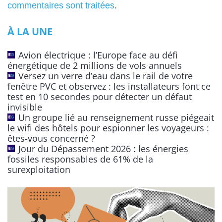
t
commentaires sont traitées
.
e
À LA UNE
r
n
Avion électrique : l’Europe face au défi
a
énergétique de 2 millions de vols annuels
t
Versez un verre d’eau dans le rail de votre
fenêtre PVC et observez : les installateurs font ce
i
test en 10 secondes pour détecter un défaut
v
invisible
e
Un groupe lié au renseignement russe piégeait
:
le wifi des hôtels pour espionner les voyageurs :
êtes-vous concerné ?
Jour du Dépassement 2026 : les énergies
fossiles responsables de 61% de la
surexploitation