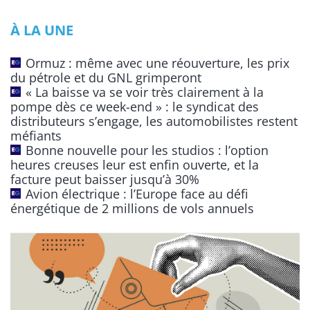
e
À LA UNE
r
n
Ormuz : même avec une réouverture, les prix
a
du pétrole et du GNL grimperont
t
« La baisse va se voir très clairement à la
pompe dès ce week-end » : le syndicat des
i
distributeurs s’engage, les automobilistes restent
v
méfiants
e
Bonne nouvelle pour les studios : l’option
:
heures creuses leur est enfin ouverte, et la
facture peut baisser jusqu’à 30%
Avion électrique : l’Europe face au défi
énergétique de 2 millions de vols annuels