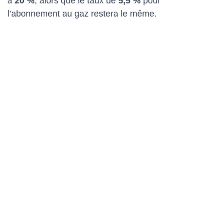
à
20 %
, alors que le taux de
5,5 %
pour
l’abonnement au gaz restera le même.