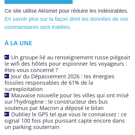
A
Ce site utilise Akismet pour réduire les indésirables.
l
En savoir plus sur la façon dont les données de vos
t
commentaires sont traitées
.
e
À LA UNE
r
n
Un groupe lié au renseignement russe piégeait
a
le wifi des hôtels pour espionner les voyageurs :
t
êtes-vous concerné ?
Jour du Dépassement 2026 : les énergies
i
fossiles responsables de 61% de la
v
surexploitation
e
Mauvaise nouvelle pour les villes qui ont misé
:
sur l’hydrogène : le constructeur des bus
soutenus par Macron a déposé le bilan
Oubliez le GPS tel que vous le connaissez : ce
signal 100 fois plus puissant capte encore dans
un parking souterrain