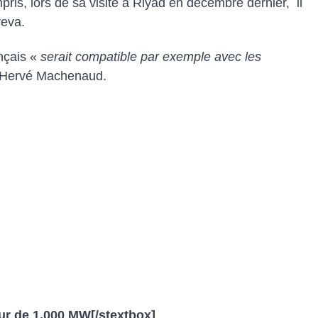
ris, lors de sa visite à Riyad en décembre dernier, il
reva.
nçais «
serait compatible par exemple avec les
s Hervé Machenaud.
eur de 1.000 MW
[/stextbox]