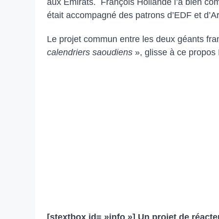
aux Emirats. François Hollande l’a bien comp
était accompagné des patrons d’EDF et d’A
Le projet commun entre les deux géants fra
calendriers saoudiens
», glisse à ce propo
[stextbox id= »info »]
Un projet de réact