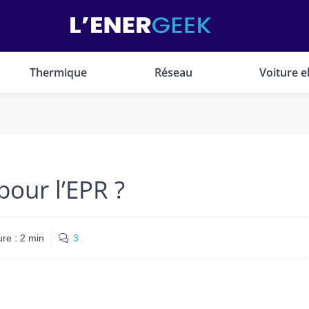
Thermique
Réseau
Voiture e
pour l’EPR ?
ure :
2
min
3