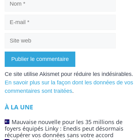
E-
mail
Site
web
A
Ce site utilise Akismet pour réduire les indésirables.
l
En savoir plus sur la façon dont les données de vos
t
commentaires sont traitées
.
e
À LA UNE
r
n
Mauvaise nouvelle pour les 35 millions de
a
foyers équipés Linky : Enedis peut désormais
t
récupérer vos données sans votre accord